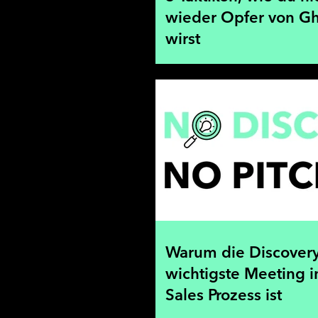
wieder Opfer von Gh
wirst
Warum die Discovery
wichtigste Meeting 
Sales Prozess ist