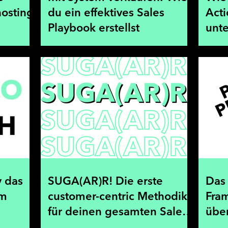
osting
du ein effektives Sales
Acti
Playbook erstellst
unt
 das
SUGA(AR)R! Die erste
Das 
im
customer-centric Methodik
Fram
für deinen gesamten Sales
übe
Prozess