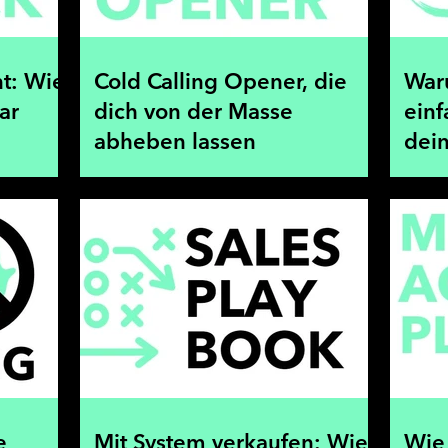
t: Wie
Cold Calling Opener, die
War
ar
dich von der Masse
einf
abheben lassen
dei
ents
e
Mit System verkaufen: Wie
Wie