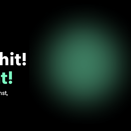
hit!
t!
st,