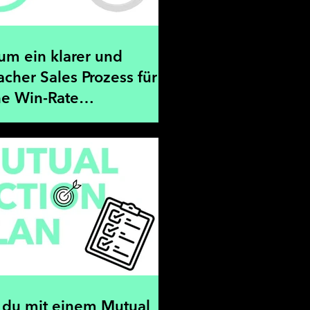
um ein klarer und
acher Sales Prozess für
ne Win-Rate
cheidend ist
 du mit einem Mutual