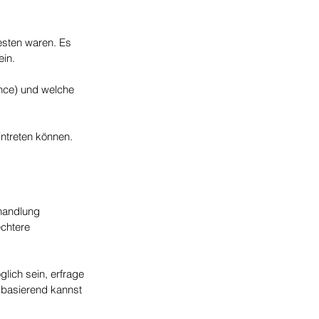
esten waren. Es 
ein.
ance) und welche 
ntreten können. 
handlung 
chtere 
lich sein, erfrage 
f basierend kannst 