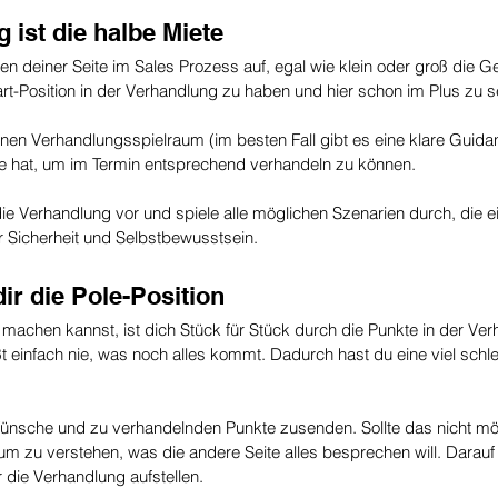
g ist die halbe Miete
n deiner Seite im Sales Prozess auf, egal wie klein oder groß die G
rt-Position in der Verhandlung zu haben und hier schon im Plus zu s
einen Verhandlungsspielraum (im besten Fall gibt es eine klare Guid
de hat, um im Termin entsprechend verhandeln zu können.
ie Verhandlung vor und spiele alle möglichen Szenarien durch, die ei
r Sicherheit und Selbstbewusstsein.
dir die Pole-Position
achen kannst, ist dich Stück für Stück durch die Punkte in der Ver
t einfach nie, was noch alles kommt. Dadurch hast du eine viel schle
 Wünsche und zu verhandelnden Punkte zusenden. Sollte das nicht mög
 um zu verstehen, was die andere Seite alles besprechen will. Darau
r die Verhandlung aufstellen.