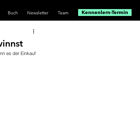
Kennenlern-Termin
Buch
Newsletter
Team
winnst
nn es der Einkauf 