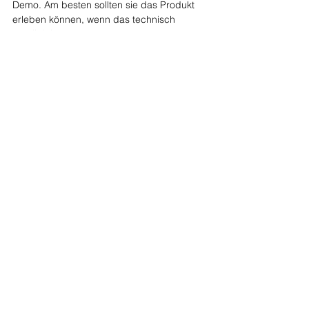
Demo. Am besten sollten sie das Produkt 
erleben können, wenn das technisch 
möglich ist. 
Ich hätte ja noch viel mehr Tipps, aber mit 
denen wirst du nicht nur einen besseren 
Eindruck hinterlassen, sondern auch 
massiv deine Win-Rate steigern.
Am Ende solltest du so einen Satz hören 
wie: 
Wow, das ist exakt, was wir brauchen, 
um die Probleme zu lösen.
Happy Selling✌️
Stephanie
Wann immer du noch mehr Support 
wünscht, ich kann dich auf zwei Wegen 
begleiten
#1
 Die ambitioniertesten Start-ups und 