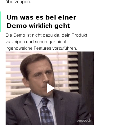
überzeugen. 
𝗨𝗺 𝘄𝗮𝘀 𝗲𝘀 𝗯𝗲𝗶 𝗲𝗶𝗻𝗲𝗿 
𝗗𝗲𝗺𝗼 wirklich 𝗴𝗲𝗵𝘁
Die Demo ist nicht dazu da, dein Produkt 
zu zeigen und schon gar nicht 
irgendwelche Features vorzuführen.