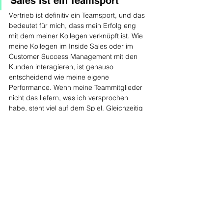
Sales ist ein Teamsport 
Vertrieb ist definitiv ein Teamsport, und das 
bedeutet für mich, dass mein Erfolg eng 
mit dem meiner Kollegen verknüpft ist. Wie 
meine Kollegen im Inside Sales oder im 
Customer Success Management mit den 
Kunden interagieren, ist genauso 
entscheidend wie meine eigene 
Performance. Wenn meine Teammitglieder 
nicht das liefern, was ich versprochen 
habe, steht viel auf dem Spiel. Gleichzeitig 
ist es ein No-Go, Produkte zu verkaufen, 
die es eigentlich gar nicht gibt. Indem ich 
mein Team über meine Tätigkeiten im 
Vertrieb und die Möglichkeiten im After-
Sales-Bereich aufkläre, stärken wir unsere 
Kundenbeziehungen massiv.
Dies hat mir einmal mehr gezeigt, wie 
wichtig es ist, alle an Bord zu haben. In 
einer früheren Position, als unser Team vor 
einer Wachstumsstagnation stand, kamen 