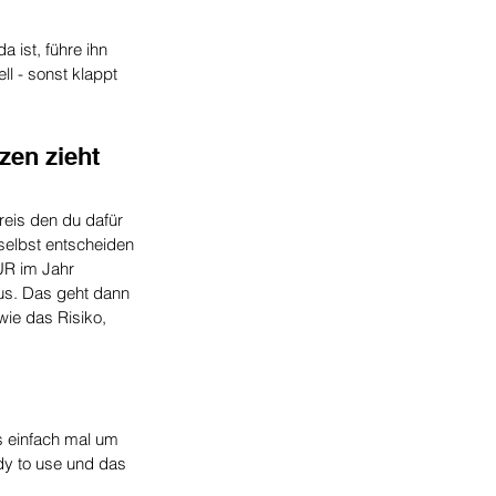
 ist, führe ihn 
l - sonst klappt 
en zieht 
eis den du dafür 
 selbst entscheiden 
UR im Jahr 
aus. Das geht dann 
ie das Risiko, 
s einfach mal um 
dy to use und das 