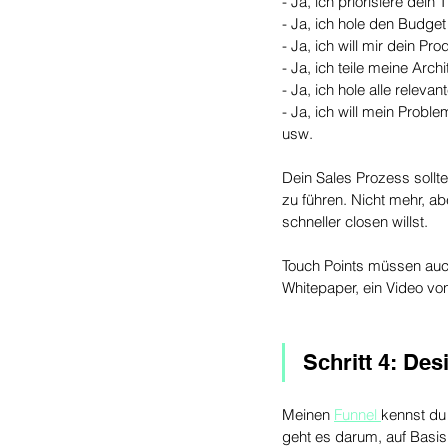
- Ja, ich priorisiere dei
- Ja, ich hole den Budge
- Ja, ich will mir dein P
- Ja, ich teile meine Arch
- Ja, ich hole alle releva
- Ja, ich will mein Probl
usw.
Dein Sales Prozess sollt
zu führen. Nicht mehr, ab
schneller closen willst. 
Touch Points müssen auch
Whitepaper, ein Video von
Schritt 4: De
Meinen 
Funnel 
kennst du 
geht es darum, auf Basis