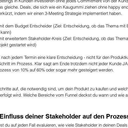
etings in Kunden investieren ohne jedes Commitment von der Kund
das gleiche. Deals, die sich wie ein Kaugummi ziehen ohne happy en
erkürzt, indem wir einen 3-Meeting Strategie implementiert haben. 
 mit dem Budget Entscheider (Ziel: Entscheidung, ob das Thema mit 
 kann)
 mit erweitertem Stakeholder-Kreis (Ziel: Entscheidung, ob das Thema
jekt gestartet wird)
r nach jedem Termin eine klare Entscheidung - nicht für den Produktk
chritt im Prozess. Klar sagt am Ende trotzdem nicht jeder Kunde JA,
rozess von 10% auf 60% oder sogar mehr gesteigert werden.
 Schritte auf, die notwendig sind, um dein Produkt zu kaufen und welc
 verfolgt wird. Welche Bereiche vom Funnel deckst du wann und wie 
 Einfluss deiner Stakeholder auf den Prozes
est du auf jeden Fall evaluieren, wie viele Stakeholder in deinen Deal