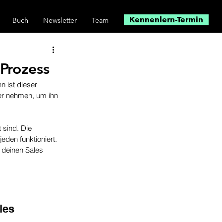
Kennenlern-Termin
Buch
Newsletter
Team
 Prozess
 ist dieser 
er nehmen, um ihn 
 sind. Die 
eden funktioniert. 
 deinen Sales 
les 