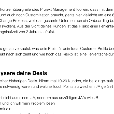
n konzernübergreifendes Projekt Management Tool ein, dass mit dem
und auch noch Customization braucht, gehts hier vielleicht um eine 
Change-Prozess, weil das gesamte Unternehmen ein Onboarding br
 (wollen). Aus der Sicht deines Kunden ist das Risiko einer Fehlent
agslaufzeit von 2 Jahren aufrufst.
 genau verkaufst, was dein Preis für dein Ideal Customer Profile be
t nach sich zieht und wie hoch das Risiko ist, eine Fehlentscheidun
lysere deine Deals 
 deiner bisherigen Deals. Nimm mal 10-20 Kunden, die bei dir gekauf
tte notwendig waren und welche Touch Points zu welchem JA geführt
t nicht aus einem JA, sondern aus unzähligen JA´s wie zB
m und ich will mein Problem lösen
mit dir