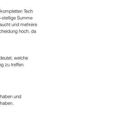
 kompletten Tech 
6-stellige Summe 
aucht und mehrere 
scheidung hoch, da 
deutet, welche 
g zu treffen.
t haben und 
 haben.