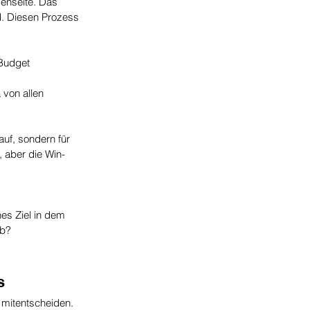
enseite. Das 
d. Diesen Prozess 
Budget 
 von allen 
auf, sondern für 
 aber die Win-
hes Ziel in dem 
ab?
s 
s mitentscheiden. 