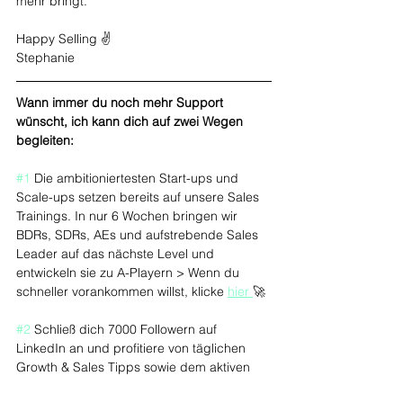
mehr bringt. 
Happy Selling ‍✌️
Stephanie
Wann immer du noch mehr Support 
wünscht, ich kann dich auf zwei Wegen 
begleiten:
#1
 Die ambitioniertesten Start-ups und 
Scale-ups setzen bereits auf unsere Sales 
Trainings. In nur 6 Wochen bringen wir 
BDRs, SDRs, AEs und aufstrebende Sales 
Leader auf das nächste Level und 
entwickeln sie zu A-Playern > Wenn du 
schneller vorankommen willst, klicke 
hier 
🚀
#2
 Schließ dich 7000 Followern auf 
LinkedIn an und profitiere von täglichen 
Growth & Sales Tipps sowie dem aktiven 
Austausch in der Sales Community > Folge 