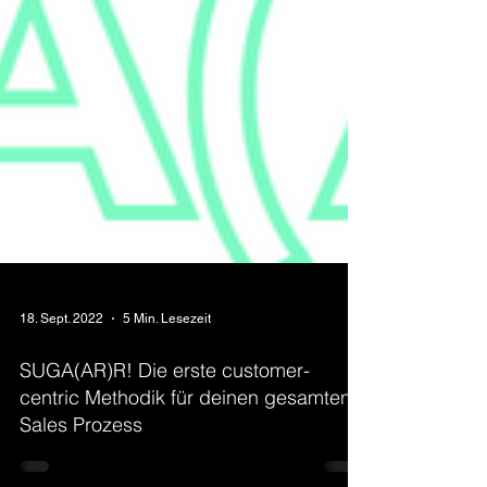
18. Sept. 2022
5 Min. Lesezeit
SUGA(AR)R! Die erste customer-
centric Methodik für deinen gesamten
Sales Prozess