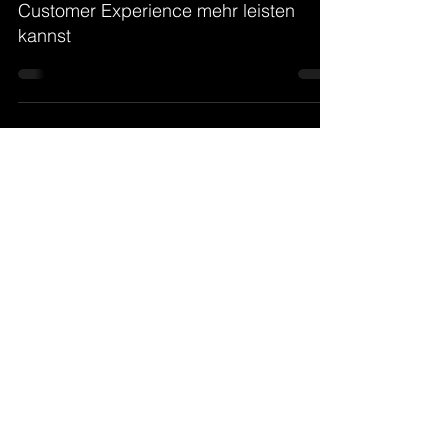
Warum du dir heute keine schlechte
Customer Experience mehr leisten
kannst