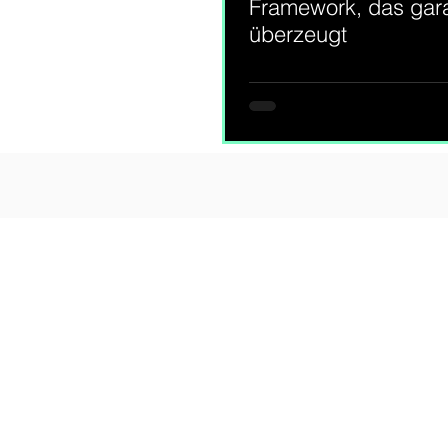
Framework, das gara
überzeugt
No spam!
© 2025 Growth Mastery
für B2B Start-ups und