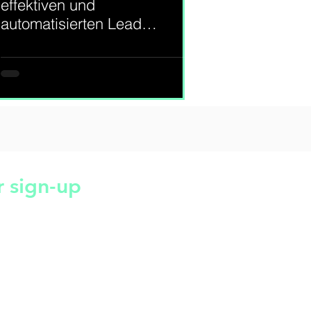
effektiven und
automatisierten Lead
Management
r sign-up
m |
Datenschutz |
AGB