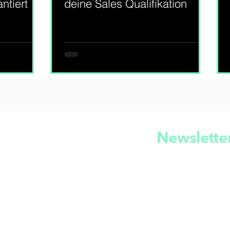
ntiert
deine Sales Qualifikation
 Just great content >
Newslette
 ist die modernste Upskilling Plattform speziell
Impressu
 Scale-ups im deutschsprachigen Markt.