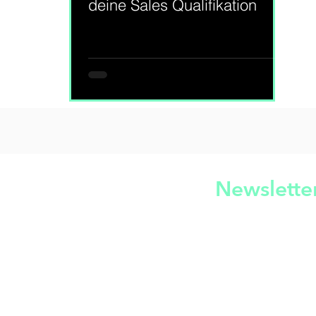
deine Sales Qualifikation
 Just great content >
Newslette
 ist die modernste Upskilling Plattform speziell
Impressu
 Scale-ups im deutschsprachigen Markt.