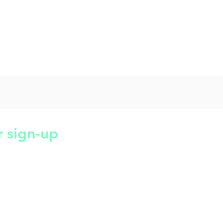
r sign-up
m |
Datenschutz |
AGB